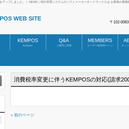
00)をアップしました。｜ NEWS｜特許管理システムのソフトメーカーネットワークスは お客様の
S WEB SITE
〒102-00
KEMPOS
Q&A
MEMBERS
A
kempos
ご質問と回答
ユーザー様専用ページ
ネッ
消費税率変更に伴うKEMPOSの対応(請求20
« 前のページ