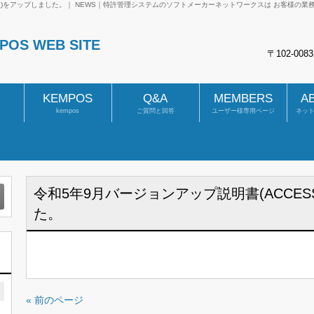
S版)をアップしました。｜ NEWS｜特許管理システムのソフトメーカーネットワークスは お客様の
S WEB SITE
〒102-00
KEMPOS
Q&A
MEMBERS
A
kempos
ご質問と回答
ユーザー様専用ページ
ネッ
令和5年9月バージョンアップ説明書(ACCE
た。
« 前のページ